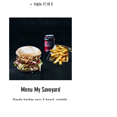
triple
17,10 €
Menu My Savoyard
Viande hachée porc & boeuf, raclette,
bacon, salade, oignons + sauce au choix!
14 €